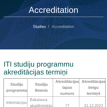
Accreditation
Studies
Accreditation
ITI studiju programmu
akreditācijas termiņi
Akreditācijas
Akreditācijas
Studiju
Studiju
lapas
beigu
programma
līmenis
numurs
termiņš
Bakalaura
Informācijas
akadēmiskās
77
31.12.2022