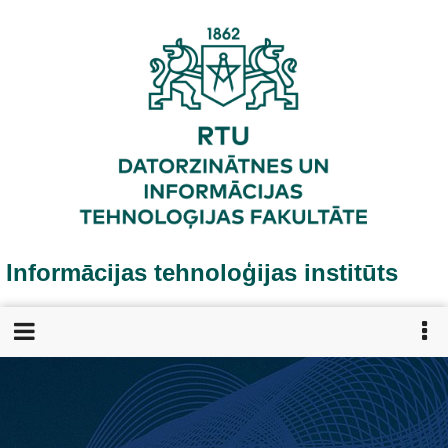
Pārlekt
uz
galveno
saturu
Informācijas tehnoloģijas institūts