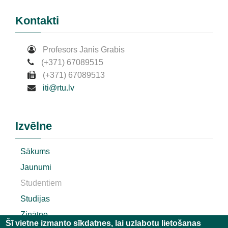
Kontakti
Profesors Jānis Grabis
(+371) 67089515
(+371) 67089513
iti@rtu.lv
Izvēlne
Sākums
Jaunumi
Studentiem
Studijas
Zinātne
Šī vietne izmanto sīkdatnes, lai uzlabotu lietošanas