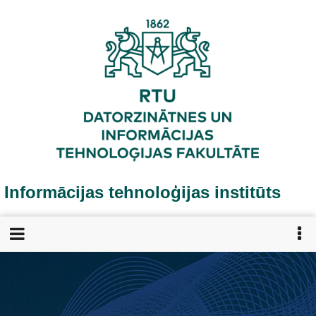
Pārlekt
uz
galveno
saturu
Informācijas tehnoloģijas institūts