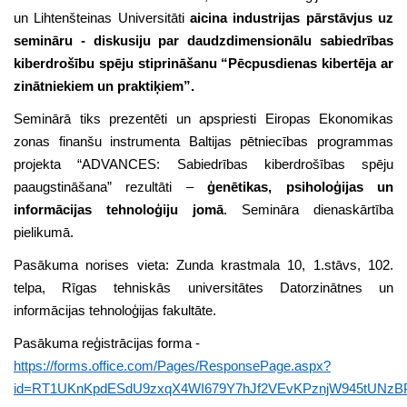
un Lihtenšteinas Universitāti
aicina industrijas pārstāvjus uz
semināru - diskusiju par daudzdimensionālu sabiedrības
kiberdrošību spēju stiprināšanu “Pēcpusdienas kibertēja ar
zinātniekiem un praktiķiem”.
Seminārā tiks prezentēti un apspriesti
Eiropas Ekonomikas
zonas finanšu instrumenta Baltijas pētniecības programma
s
projekta “ADVANCES: Sabiedrības kiberdrošības spēju
paaugstināšana” rezultāti –
ģenētikas, psiholoģijas un
informācijas tehnoloģiju jomā
. Semināra dienaskārtība
pielikumā.
Pasākuma norises vieta: Zunda krastmala 10, 1.stāvs, 102.
telpa, Rīgas tehniskās universitātes Datorzinātnes un
informācijas tehnoloģijas fakultāte.
Pasākuma reģistrācijas forma -
https://forms.office.com/Pages/ResponsePage.aspx?
id=RT1UKnKpdESdU9zxqX4WI679Y7hJf2VEvKPznjW945tUNz